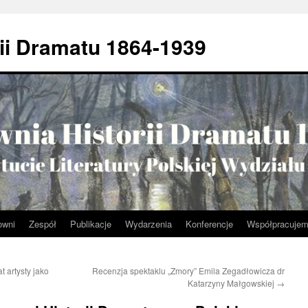
ii Dramatu 1864-1939
owni
Zespół
Publikacje
Wydarzenia
Konferencje
Współpracuje
 artysty jako
Recenzja spektaklu „Zmory” Emila Zegadłowicza dr
Katarzyny Małgowskiej
→