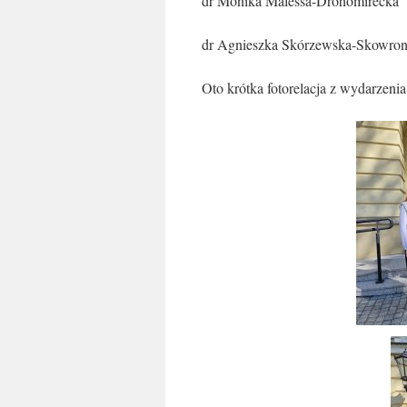
dr Monika Malessa-Drohomirecka
dr Agnieszka Skórzewska-Skowro
Oto krótka fotorelacja z wydarzenia