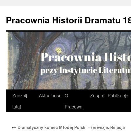
Przejdź
do
Pracownia Historii Dramatu 1
treści
Zacznij
Aktualności
O
Zespół
Publikacje
tutaj
Pracowni
←
Dramatyczny koniec Młodej Polski – (re)wizje. Relacja