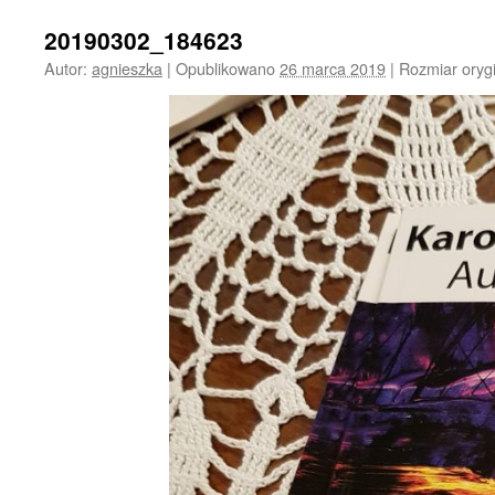
20190302_184623
Autor:
agnieszka
|
Opublikowano
26 marca 2019
|
Rozmiar oryg