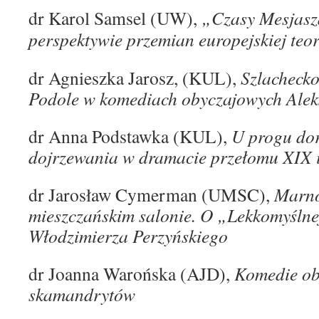
dr Karol Samsel (UW),
„Czasy Mesjasz
perspektywie przemian europejskiej te
dr Agnieszka Jarosz, (KUL),
Szlachecko
Podole w komediach obyczajowych Ale
dr Anna Podstawka (KUL),
U progu dor
dojrzewania w dramacie przełomu XIX 
dr Jarosław Cymerman (UMSC),
Marno
mieszczańskim salonie. O „Lekkomyślnej
Włodzimierza Perzyńskiego
dr Joanna Warońska (AJD),
Komedie ob
skamandrytów