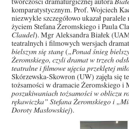
twórczości dramaturgicznej autora
Biał
komparatystycznym. Prof. Wojciech K
niezwykle szczegółowo ukazał paralele 
życiem Stefana Żeromskiego i Paula Cl
Claudel
). Mgr Aleksandra Białek (UAM
teatralnych i filmowych wersjach drama
bielszym się stanę
(
„Ponad śnieg bielszy
Żeromskiego, czyli dramat w trzech odsł
teatralne i filmowe ujęcia przeklętej mił
Skórzewska-Skowron (UW) zajęła się t
tożsamości w dramacie Żeromskiego i M
poszukiwaniach tożsamości w obliczu r
rękawiczka” Stefana Żeromskiego i „Mi
Doroty Masłowskiej
).