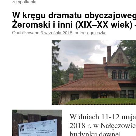
ze spotkania
W kręgu dramatu obyczajoweg
Żeromski i inni (XIX–XX wiek) 
Opublikowano
6 września 2018
,
autor:
agnieszka
W dniach 11-12 maja
2018 r. w Nałęczowie
budynku dawnej