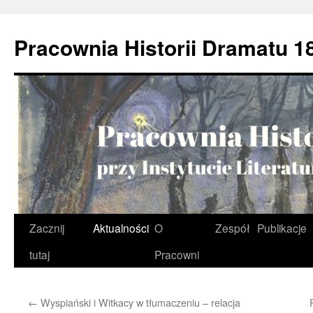
Przejdź
do
Pracownia Historii Dramatu 1
treści
Zacznij
Aktualności
O
Zespół
Publikacje
tutaj
Pracowni
←
Wyspiański i Witkacy w tłumaczeniu – relacja