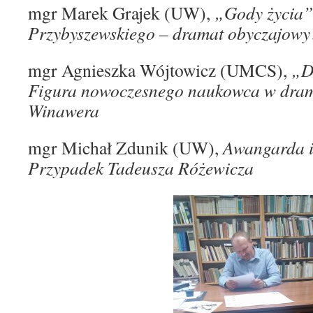
mgr Marek Grajek (UW),
„Gody życia”
Przybyszewskiego – dramat obyczajowy
mgr Agnieszka Wójtowicz (UMCS),
„D
Figura nowoczesnego naukowca w dram
Winawera
mgr Michał Zdunik (UW),
Awangarda i
Przypadek Tadeusza Różewicza