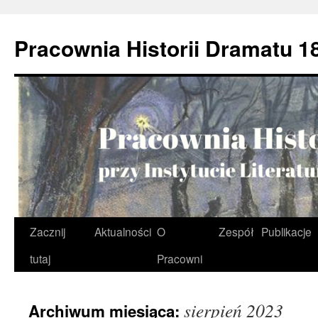
Przejdź
do
Pracownia Historii Dramatu 1
treści
Zacznij
Aktualności
O
Zespół
Publikacje
tutaj
Pracowni
sierpień 2023
Archiwum miesiąca: