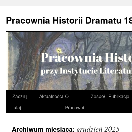
Przejdź
do
Pracownia Historii Dramatu 1
treści
Zacznij
Aktualności
O
Zespół
Publikacje
tutaj
Pracowni
grudzień 2025
Archiwum miesiąca: