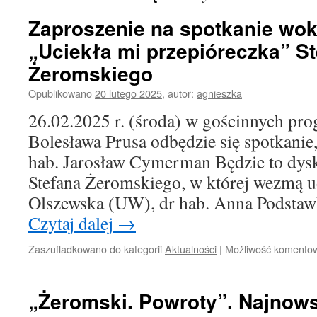
Zaproszenie na spotkanie wo
„Uciekła mi przepióreczka” S
Żeromskiego
Opublikowano
20 lutego 2025
,
autor:
agnieszka
26.02.2025 r. (środa) w gościnnych p
Bolesława Prusa odbędzie się spotkanie
hab. Jarosław Cymerman Będzie to dys
Stefana Żeromskiego, w której wezmą ud
Olszewska (UW), dr hab. Anna Podstaw
Czytaj dalej
→
Zaszufladkowano do kategorii
Aktualności
|
Możliwość komento
„Żeromski. Powroty”. Najnows