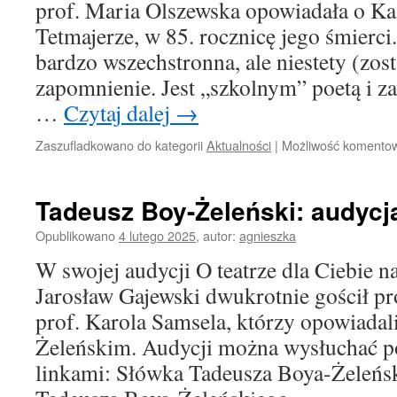
prof. Maria Olszewska opowiadała o Ka
Tetmajerze, w 85. rocznicę jego śmierci.
bardzo wszechstronna, ale niestety (zost
zapomnienie. Jest „szkolnym” poetą i 
…
Czytaj dalej
→
Zaszufladkowano do kategorii
Aktualności
|
Możliwość komento
Tadeusz Boy-Żeleński: audyc
Opublikowano
4 lutego 2025
,
autor:
agnieszka
W swojej audycji O teatrze dla Ciebie n
Jarosław Gajewski dwukrotnie gościł pr
prof. Karola Samsela, którzy opowiada
Żeleńskim. Audycji można wysłuchać p
linkami: Słówka Tadeusza Boya-Żeleńsk