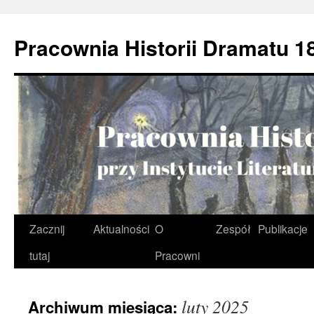
Przejdź
do
Pracownia Historii Dramatu 1
treści
Zacznij
Aktualności
O
Zespół
Publikacje
tutaj
Pracowni
luty 2025
Archiwum miesiąca: