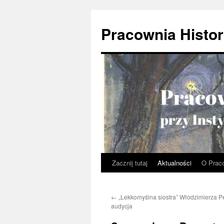
Przejdź
do
Pracownia Histor
treści
Zacznij tutaj
Aktualności
O Prac
←
„Lekkomyślna siostra” Włodzimierza P
audycja