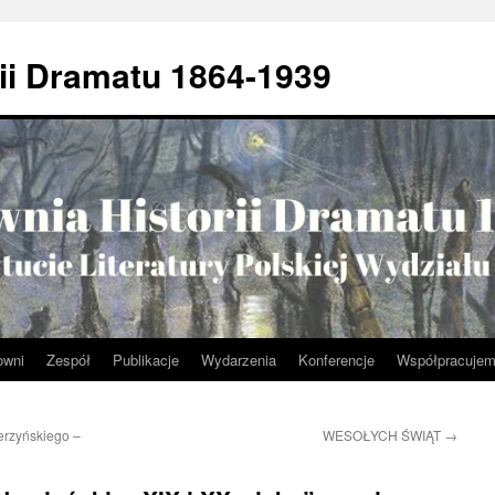
ii Dramatu 1864-1939
owni
Zespół
Publikacje
Wydarzenia
Konferencje
Współpracuje
erzyńskiego –
WESOŁYCH ŚWIĄT
→