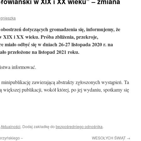
owiański w XIX i XX wieku” – zmiana
agnieszka
 obostrzeń dotyczących gromadzenia się, informujemy, że
XIX i XX wieku. Próba zbliżenia, przekroje,
óre miało odbyć się w dniach 26-27 listopada 2020 r. na
ło przełożone na listopad 2021 roku.
ństwa informować.
minipublikację zawierającą abstrakty zgłoszonych wystąpień. Ta
 większej publikacji, wokół której, po jej wydaniu, spotkamy się
i
Aktualności
. Dodaj zakładkę do
bezpośredniego odnośnika
.
erzyńskiego –
WESOŁYCH ŚWIĄT
→