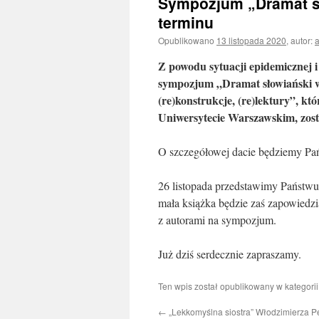
Sympozjum „Dramat sł
terminu
Opublikowano
13 listopada 2020
,
autor:
Z powodu sytuacji epidemicznej i
sympozjum „Dramat słowiański w 
(re)konstrukcje, (re)lektury”, kt
Uniwersytecie Warszawskim, zosta
O szczegółowej dacie będziemy Pa
26 listopada przedstawimy Państwu 
mała książka będzie zaś zapowiedzią
z autorami na sympozjum.
Już dziś serdecznie zapraszamy.
Ten wpis został opublikowany w kategori
←
„Lekkomyślna siostra” Włodzimierza P