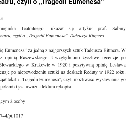
atru, czyli o „Tragedii Eumenesa”
na
tnika Teatralnego” ukazał się artykuł prof. Sabiny
eatru, czyli o „Tragedii Eumenesa” Tadeusza Rittnera
.
ę Eumenesa” za jedną z najgorszych sztuk Tadeusza Rittnera. W
 z opinią Raszewskiego. Uwzględniono życzliwe recenzje po
a Słowackiego w Krakowie w 1920 i pozytywną opinię Lesława
cenzje po niepowodzeniu sztuki na deskach Reduty w 1922 roku,
ncjał tekstu „Tragedii Eumenesa”, czyli możliwość wystawiania go
olemiki jest uważna lektura rękopisu.
36744/pt.1017