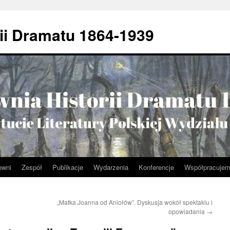
ii Dramatu 1864-1939
owni
Zespół
Publikacje
Wydarzenia
Konferencje
Współpracuje
„Matka Joanna od Aniołów”. Dyskusja wokół spektaklu i
opowiadania
→