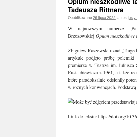
Opium nieszkodliwe te
Tadeusza Rittnera
Opublikowano
26 lipca 2022
,
autor:
justy
W najnowszym numerze „Pamię
Brzozowskiej
Opium nieszkodliwe t
Zbigniew Raszewski uznał „Tragedi
artykule podjęto próbę polemiki
premierze w Teatrze im. Juliusz
Eustachiewicza z 1961, a także re
które paradoksalnie odsłoniły pote
w różnych konwencjach. Podstawą p
Link do tekstu: https://doi.org/10.