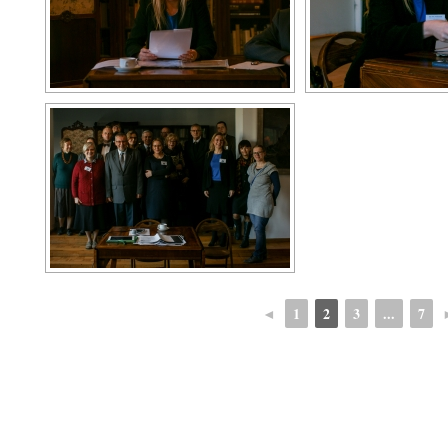
◄
1
2
3
...
7